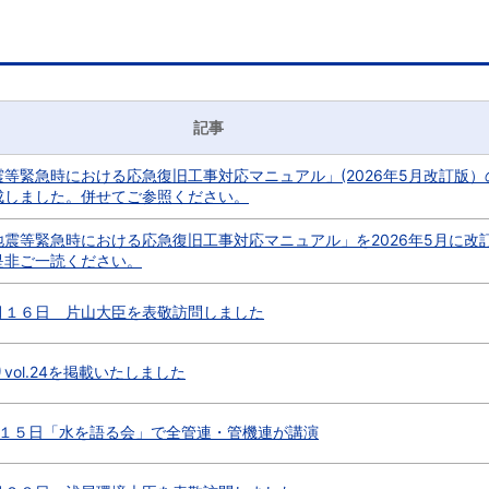
記事
等緊急時における応急復旧工事対応マニュアル」(2026年5月改訂版）
成しました。併せてご参照ください。
震等緊急時における応急復旧工事対応マニュアル」を2026年5月に改
是非ご一読ください。
月１６日 片山大臣を表敬訪問しました
vol.24を掲載いたしました
月１５日「水を語る会」で全管連・管機連が講演