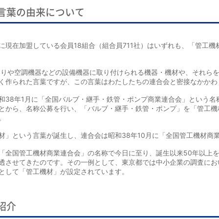
言葉の由来について
に現在加盟している会員18組合（組合員711社）はいずれも、「管工機
廻りや空調機器などの設備機器に取り付けられる機器・機材や、それら
く作られた言葉ですが、この言葉はわたしたちの連合会と密接なかかわ
和38年1月に「全国バルブ・継手・鉄管・ポンプ商業連合会」という名
とから、名称公募を行い、「バルブ・継手・鉄管・ポンプ」を「管工機
。
材」という言葉が誕生し、連合会は昭和38年10月に「全国管工機材商
「全国管工機材商業連合会」の名称で今日に至り、誕生以来50年以上
透させてきたのです。その一例として、東京都では中小企業の調査にお
として「管工機材」が設定されています。
紹介