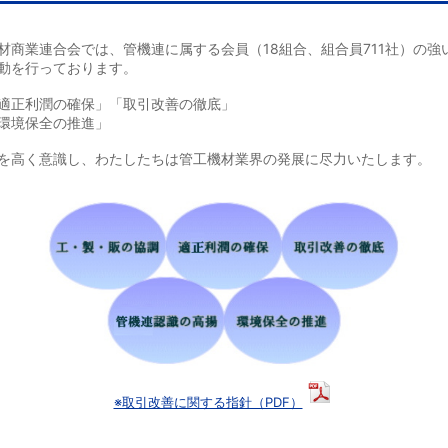
材商業連合会では、管機連に属する会員（18組合、組合員711社）の強
動を行っております。
適正利潤の確保」「取引改善の徹底」
環境保全の推進」
を高く意識し、わたしたちは管工機材業界の発展に尽力いたします。
※取引改善に関する指針（PDF）