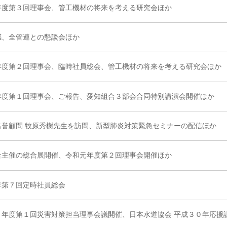
年度第３回理事会、管工機材の将来を考える研究会ほか
感、全管連との懇談会ほか
年度第２回理事会、臨時社員総会、管工機材の将来を考える研究会ほか
年度第１回理事会、ご報告、愛知組合３部会合同特別講演会開催ほか
名誉顧問 牧原秀樹先生を訪問、新型肺炎対策緊急セミナーの配信ほか
合主催の総合展開催、令和元年度第２回理事会開催ほか
年第７回定時社員総会
０年度第１回災害対策担当理事会議開催、日本水道協会 平成３０年応援