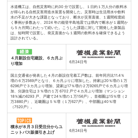
水道機工は、自然災害時に約30 分で設置し、１日約１万人分の飲料水
が得られる自然災害用造水装置を開発した。災害時は生活用水や飲料
水の不足が大きな課題となっており、断水が災害直後、１週間程度続
く事例が多数あり、2024 年の能登半島地震では県内で断水が１週間か
ら５カ月間にわたって続いた。こうした課題に対して開発した新製品
は、短時間で設置し、発災直後から１週間の飲料水を確保できるよう
設計されている。
４月新設住宅建設、６カ月ぶ
6月24日号
り増加
国土交通省が発表した４月の新設住宅着工戸数は、前年同月比11.4％
増の６万2569戸となり、６カ月ぶりに増加した。持家は20％増の１万
6296戸で３カ月ぶり増加、貸家は17％増の２万9265戸で６カ月ぶり増
加、分譲住宅は３％増の１万 6702 戸で４カ月ぶり増加（マンション
18％減の6293 戸、戸建て24％増の１万156戸）。首都圏は15％増（２
万3880戸）、近畿圏は５％増（１万627戸）、中部圏は40％増
（7520戸）。
積水が８月３日受注分からユ
6月24日号
ニットバス販価引き上げ