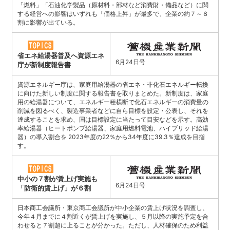
「燃料」「石油化学製品（原材料・部材など消費財・備品など）に関
する経営への影響はいずれも「価格上昇」が最多で、企業の約７～８
割に影響が出ている。
省エネ給湯器普及へ資源エネ
6月24日号
庁が新制度報告書
資源エネルギー庁は、家庭用給湯器の省エネ・非化石エネルギー転換
に向けた新しい制度に関する報告書を取りまとめた。新制度は、家庭
用の給湯器について、エネルギー種横断で化石エネルギーの消費量の
削減を図るべく、製造事業者などに自ら目標を設定・公表し、それを
達成することを求め、国は目標設定に当たって目安などを示す。高効
率給湯器（ヒートポンプ給湯器、家庭用燃料電池、ハイブリッド給湯
器）の導入割合を 2023年度の22％から34年度に39.3％達成を目指
す。
中小の７割が賃上げ実施も
6月24日号
「防衛的賃上げ」が６割
日本商工会議所・東京商工会議所が中小企業の賃上げ状況を調査し、
今年４月までに４割近くが賃上げを実施し、５月以降の実施予定を合
わせると７割超に上ることが分かった。ただし、人材確保のため利益