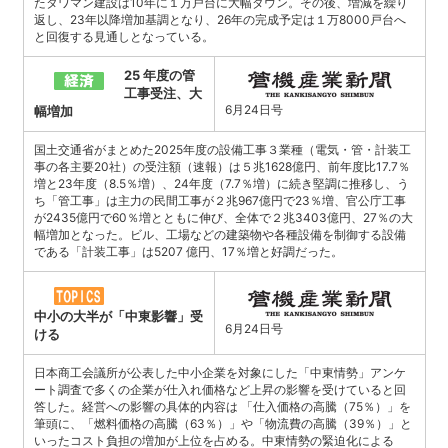
たタワマン建設は10年に１万戸台に大幅ダウン。その後、増減を繰り
返し、23年以降増加基調となり、26年の完成予定は１万8000戸台へ
と回復する見通しとなっている。
25 年度の管
工事受注、大
6月24日号
幅増加
国土交通省がまとめた2025年度の設備工事３業種（電気・管・計装工
事の各主要20社）の受注額（速報）は５兆1628億円、前年度比17.7％
増と23年度（8.5％増）、24年度（7.7％増）に続き堅調に推移し、う
ち「管工事」は主力の民間工事が２兆967億円で23％増、官公庁工事
が2435億円で60％増とともに伸び、全体で２兆3403億円、27％の大
幅増加となった。ビル、工場などの建築物や各種設備を制御する設備
である「計装工事」は5207 億円、17％増と好調だった。
中小の大半が「中東影響」受
6月24日号
ける
日本商工会議所が公表した中小企業を対象にした「中東情勢」アンケ
ート調査で多くの企業が仕入れ価格など上昇の影響を受けていると回
答した。経営への影響の具体的内容は 「仕入価格の高騰（75％）」を
筆頭に、「燃料価格の高騰（63％）」や「物流費の高騰（39％）」と
いったコスト負担の増加が上位を占める。中東情勢の緊迫化による