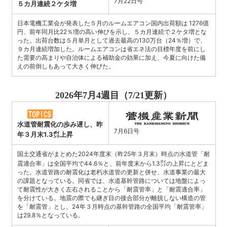
7月22日号
５カ月連続２ケタ増
日本電機工業会が発表した５月のルームエアコン国内出荷額は 1276億
円、前年同月比22％増の高い伸びを示し、５カ月連続で２ケタ増とな
った。出荷台数は５月単月として過去最高の130万台（24％増）で、
９カ月連続増加した。ルームエアコンは省エネ法の目標年度を前にし
た需要の高まりや自治体による補助金の効果に加え、今夏に向けた備
えの前倒しもあって大きく伸びた。
2026年7月4週目（7/21更新）
水道管耐震化の歩み遅し、昨
7月6日号
年３月末1.3㌽上昇
国土交通省がまとめた2024年度末（昨25年３月末）時点の水道管「耐
震適合率」は全国平均で44.6％と、前年度末から1.3㌽の上昇にとどま
った。水道管路の耐震化は老朽水道管の更新と併せ、水道事業の最大
の課題となっている。同省では、水道基幹管路については地盤によっ
て耐震性が大きく左右されることから「耐震管率」と「耐震適合率」
を分けている。地震の際でも継ぎ目の接合部分が離脱しない構造の管
を「耐震管」とし、24年３月時点の基幹管路の全国平均「耐震管率」
は29.8％となっている。