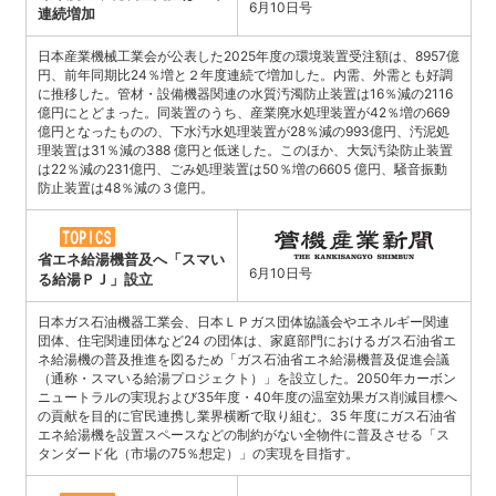
6月10日号
連続増加
日本産業機械工業会が公表した2025年度の環境装置受注額は、8957億
円、前年同期比24％増と２年度連続で増加した。内需、外需とも好調
に推移した。管材・設備機器関連の水質汚濁防止装置は16％減の2116
億円にとどまった。同装置のうち、産業廃水処理装置が42％増の669
億円となったものの、下水汚水処理装置が28％減の993億円、汚泥処
理装置は31％減の388 億円と低迷した。このほか、大気汚染防止装置
は22％減の231億円、ごみ処理装置は50％増の6605 億円、騒音振動
防止装置は48％減の３億円。
省エネ給湯機普及へ「スマい
6月10日号
る給湯ＰＪ」設立
日本ガス石油機器工業会、日本ＬＰガス団体協議会やエネルギー関連
団体、住宅関連団体など24 の団体は、家庭部門におけるガス石油省エ
ネ給湯機の普及推進を図るため「ガス石油省エネ給湯機普及促進会議
（通称・スマいる給湯プロジェクト）」を設立した。2050年カーボン
ニュートラルの実現および35年度・40年度の温室効果ガス削減目標へ
の貢献を目的に官民連携し業界横断で取り組む。35 年度にガス石油省
エネ給湯機を設置スペースなどの制約がない全物件に普及させる「ス
タンダード化（市場の75％想定）」の実現を目指す。