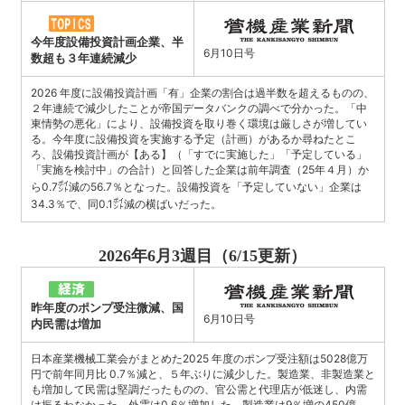
今年度設備投資計画企業、半
6月10日号
数超も３年連続減少
2026 年度に設備投資計画「有」企業の割合は過半数を超えるものの、
２年連続で減少したことが帝国データバンクの調べで分かった。「中
東情勢の悪化」により、設備投資を取り巻く環境は厳しさが増してい
る。今年度に設備投資を実施する予定（計画）があるか尋ねたとこ
ろ、設備投資計画が【ある】（「すでに実施した」「予定している」
「実施を検討中」の合計）と回答した企業は前年調査（25年４月）か
ら0.7㌽減の56.7％となった。設備投資を「予定していない」企業は
34.3％で、同0.1㌽減の横ばいだった。
2026年6月3週目（6/15更新）
昨年度のポンプ受注微減、国
6月10日号
内民需は増加
日本産業機械工業会がまとめた2025 年度のポンプ受注額は5028億万
円で前年同月比 0.7％減と、５年ぶりに減少した。製造業、非製造業と
も増加して民需は堅調だったものの、官公需と代理店が低迷し、内需
は振るわなかった。外需は0.6％増加した。製造業は9％増の450億