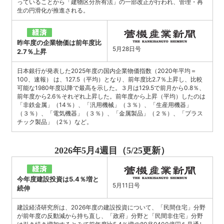
っていることから「建物区分所有法」の一部改正が行われ、管理・再
生の円滑化が推進される。
昨年度の企業物価は前年度比
5月28日号
2.7％上昇
日本銀行が発表した2025年度の国内企業物価指数（2020年平均＝
100、速報） は、127.5（平均）となり、前年度比2.7％上昇し、比較
可能な1980年度以降で最高を示した。３月は129.5で前月から0.8％、
前年度から2.6％それぞれ上昇した。前年度から上昇（平均）したのは
「非鉄金属」（14％）、「汎用機械」（３％）、「生産用機器」
（３％）、「電気機器」（３％）、「金属製品」（２％）、「プラス
チック製品」（2％）など。
2026年5月4週目（5/25更新）
今年度建設投資は5.4％増と
5月11日号
続伸
建設経済研究所は、2026年度の建設投資について、「民間住宅」分野
が前年度の反動減から持ち直し、「政府」分野と「民間非住宅」分野