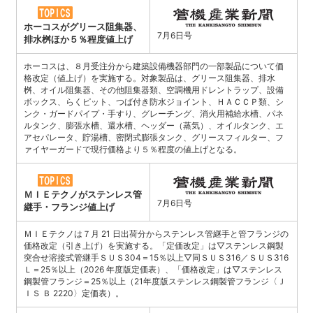
ホーコスがグリース阻集器、
7月6日号
排水桝ほか５％程度値上げ
ホーコスは、８月受注分から建築設備機器部門の一部製品について価
格改定（値上げ）を実施する。対象製品は、グリース阻集器、排水
桝、オイル阻集器、その他阻集器類、空調機用ドレントラップ、設備
ボックス、らくピット、つば付き防水ジョイント、ＨＡＣＣＰ類、シ
ンク・ガードパイプ・手すり、グレーチング、消火用補給水槽、パネ
ルタンク、膨張水槽、還水槽、ヘッダー（蒸気）、オイルタンク、エ
アセパレータ、貯湯槽、密閉式膨張タンク、グリースフィルター、フ
ァイヤーガードで現行価格より５％程度の値上げとなる。
ＭＩＥテクノがステンレス管
7月6日号
継手・フランジ値上げ
ＭＩＥテクノは７月 21 日出荷分からステンレス管継手と管フランジの
価格改定（引き上げ）を実施する。「定価改定」は▽ステンレス鋼製
突合せ溶接式管継手ＳＵＳ304＝15％以上▽同ＳＵＳ316／ＳＵＳ316
Ｌ＝25％以上（2026 年度版定価表）、「価格改定」は▽ステンレス
鋼製管フランジ＝25％以上（21年度版ステンレス鋼製管フランジ〈Ｊ
ＩＳ Ｂ 2220〉定価表）。