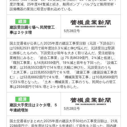
度21隻減、25年度44隻減と続き、舶用ポンプ・バルブなど舶用管材・
設備機器の業況に暗雲が垂れ込めている。
建設受注踊り場へ 民間管工
5月28日号
事は２ケタ増
国土交通省が公表した2025年度の建設工事受注額（元請・下請合計）
は128兆2531 億円で前年度比0.3％減と伸び悩んだ。元請受注は堅調
に推移したものの、下請受注が前年を大きく割り込んだ。受注総額を
業種別にみると、「総合工事業」は 75 兆8639億円、2％減と低迷し、
「職別工事業」も14兆8359億円、19％減と前年を下回った。「設備工
事業」は35兆5532億円で14％増と大幅に伸びた。元請受注のうち
「土木工事」は22兆8553億円で６％増、「建築工事（建築設備工事含
む）」は53兆6662億円で4％増、「機械装置等工事」は10兆8569億円
で23％増となった。「土木・機械装置」工事のうち、民間からの管工
事は2936億円で16％ 増と２ケタ増を示した。
建設大手受注は２ケタ増、５
5月28日号
年連続増加
国土交通省がまとめた2025年度の建設大手50社の工事受注額は、21兆
2286億円で、前年度比12％増と５年連続して前年を上回った。国内建