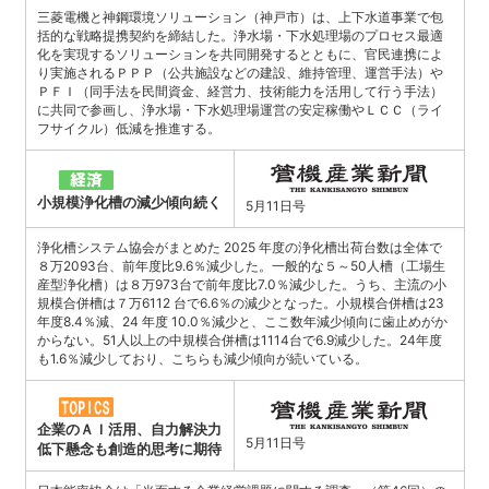
三菱電機と神鋼環境ソリューション（神戸市）は、上下水道事業で包
括的な戦略提携契約を締結した。浄水場・下水処理場のプロセス最適
化を実現するソリューションを共同開発するとともに、官民連携によ
り実施されるＰＰＰ（公共施設などの建設、維持管理、運営手法）や
ＰＦＩ（同手法を民間資金、経営力、技術能力を活用して行う手法）
に共同で参画し、浄水場・下水処理場運営の安定稼働やＬＣＣ（ライ
フサイクル）低減を推進する。
小規模浄化槽の減少傾向続く
5月11日号
浄化槽システム協会がまとめた 2025 年度の浄化槽出荷台数は全体で
８万2093台、前年度比9.6％減少した。一般的な５～50人槽（工場生
産型浄化槽）は８万973台で前年度比7.0％減少した。うち、主流の小
規模合併槽は７万6112 台で6.6％の減少となった。小規模合併槽は23
年度8.4％減、24 年度 10.0％減少と、ここ数年減少傾向に歯止めがか
からない。51人以上の中規模合併槽は1114台で6.9減少した。24年度
も1.6％減少しており、こちらも減少傾向が続いている。
企業のＡＩ活用、自力解決力
5月11日号
低下懸念も創造的思考に期待