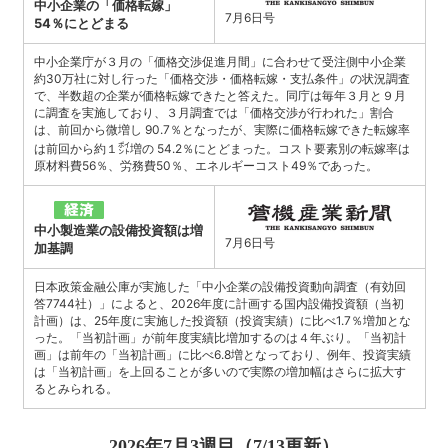
中小企業の「価格転嫁」
7月6日号
54％にとどまる
中小企業庁が３月の「価格交渉促進月間」に合わせて受注側中小企業
約30万社に対し行った「価格交渉・価格転嫁・支払条件」の状況調査
で、半数超の企業が価格転嫁できたと答えた。同庁は毎年３月と９月
に調査を実施しており、３月調査では「価格交渉が行われた」割合
は、前回から微増し 90.7％となったが、実際に価格転嫁できた転嫁率
は前回から約１㌽増の 54.2％にとどまった。コスト要素別の転嫁率は
原材料費56％、労務費50％、エネルギーコスト49％であった。
中小製造業の設備投資額は増
7月6日号
加基調
日本政策金融公庫が実施した「中小企業の設備投資動向調査（有効回
答7744社）」によると、2026年度に計画する国内設備投資額（当初
計画）は、25年度に実施した投資額（投資実績）に比べ1.7％増加とな
った。「当初計画」が前年度実績比増加するのは４年ぶり。「当初計
画」は前年の「当初計画」に比べ6.8増となっており、例年、投資実績
は「当初計画」を上回ることが多いので実際の増加幅はさらに拡大す
るとみられる。
2026年7月3週目（7/13更新）