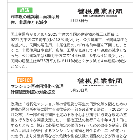
昨年度の建築着工面積は居
5月28日号
住、非居住とも減少
国土交通省がまとめた2025 年度の全国の建築物の着工床面積は、
9271 万平方㍍で前年度比11.3％減少した。公共建築主、民間建築主と
も減少し、民間の居住用、非居住用のいずれも前年度を下回った。と
くに、非居住用は事務所、店舗、工場が低迷して４年連続の減少とな
った。公共建築主は395万平方㍍で14.6％減、３年ぶりに減少した。
民間の建築主は8875万平方㍍で11.1％減と２ケタ減で４年連続の減少
となった。
マンション再生円滑化へ管理
5月28日号
計画認定制度の対象拡充
政府は「老朽化マンション等の管理及び再生の円滑化等を図るための
建物の区分所有等に関する法律等の一部を改正する法律」（2025年５
月公布）の一部の施行期日を定める政令および施行に必要な規定の整
備を行う政令を閣議決定した。一部改正法の施行日を来年４月 1 日に
するとともに、施行に必要な規定の整備を行うための政令を制定。国
民の１割以上が居住するマンションが建物と居住者の「二つの老い」
の進行により外壁剥落などの危険や集会決議の困難化などが課題とな