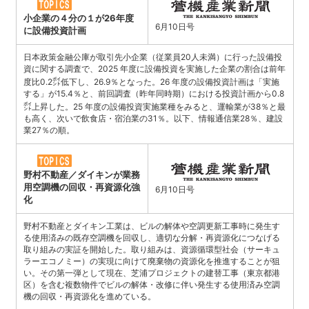
小企業の４分の１が26年度
6月10日号
に設備投資計画
日本政策金融公庫が取引先小企業（従業員20人未満）に行った設備投
資に関する調査で、2025 年度に設備投資を実施した企業の割合は前年
度比0.2㌽低下し、26.9％となった。26 年度の設備投資計画は「実施
する」が15.4％と、前回調査（昨年同時期）における投資計画から0.8
㌽上昇した。25 年度の設備投資実施業種をみると、運輸業が38％と最
も高く、次いで飲食店・宿泊業の31％。以下、情報通信業28％、建設
業27％の順。
野村不動産／ダイキンが業務
用空調機の回収・再資源化強
6月10日号
化
野村不動産とダイキン工業は、ビルの解体や空調更新工事時に発生す
る使用済みの既存空調機を回収し、適切な分解・再資源化につなげる
取り組みの実証を開始した。取り組みは、資源循環型社会（サーキュ
ラーエコノミー）の実現に向けて廃棄物の資源化を推進することが狙
い。その第一弾として現在、芝浦プロジェクトの建替工事（東京都港
区）を含む複数物件でビルの解体・改修に伴い発生する使用済み空調
機の回収・再資源化を進めている。