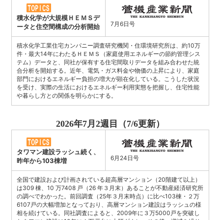
積水化学が大規模ＨＥＭＳデ
7月6日号
ータと住空間構成の分析開始
積水化学工業住宅カンパニー調査研究機関・住環境研究所は、約10万
件・最大14年にわたるＨＥＭＳ（家庭使用エネルギーの節約管理シス
テム）データと、同社が保有する住宅間取りデータを組み合わせた統
合分析を開始する。近年、電気・ガス料金や物価の上昇により、家庭
部門におけるエネルギー負担の増大が顕在化している。こうした状況
を受け、実際の生活におけるエネルギー利用実態を把握し、住宅性能
や暮らし方との関係を明らかにする。
2026年7月2週目（7/6更新）
タワマン建設ラッシュ続く、
6月24日号
昨年から103棟増
全国で建設および計画されている超高層マンション（20階建て以上）
は309 棟、10 万7408 戸（26 年３月末）あることが不動産経済研究所
の調べでわかった。前回調査（25年３月末時点）に比べ103棟・２万
6107戸の大幅増加となっており、高層マンション建設はラッシュの様
相を続けている。同社調査によると、2009年に３万5000戸を突破し