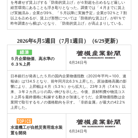
を考慮せず賃上げする「防衛的賃上げ」が６割超を占めるなど厳しい
経営環境にあることも浮き彫りとなった。調査では「４月までに賃上
げ実施済み」企業が39％、「５月以降に実施予定」企業が32％と７割
以上を占めるが、賃上げ形態については「防衛的な賃上げ」が61％で
昨年調査から横ばいとなり、「防衛的賃上げ」が高止まりしている。
2026年6月5週目（7月1週目）（6/29更新）
５月企業物価、高水準の
6月24日号
６.3％上昇
日本銀行が発表した５月の国内企業物価指数（2020年平均＝100、速
報値）は134.5 となり、前年同月比6.3％上昇した。原油価格高騰の影
響により、上昇幅は４月（5.3％）から拡大し、23年３月（7.4％）以
来、３年２カ月ぶりの高い伸びを示した。今後、原材料費や物流コス
ト上昇を最終価格に転嫁する動きが加速しそうだ。企業物価指数は企
業間で取引するモノの価格動向を示す。「非鉄金属」が最大の42.2％
上昇した。
水道機工が自然災害用造水装
6月24日号
置を開発