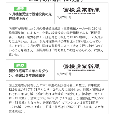
２月機械受注で設備投資の先
5月28日号
行指標上向く
内閣府が発表した２月の機械受注統計（主要機械メーカー約 280 社、
季節調整値）によると、企業の設備投資の先行指標である「民間需
要」（船舶・電力を除く）は前月と比較して13.6％増加し、２カ月ぶ
りに上向いた。また、３カ月移動平均の前月比も7.5％増となってい
る。ただし、２月の受注額は大型案件によって大きく押し上げられて
いることを踏まえ、基調判断は「持ち直しの動きがみられる」に据え
置いた。
新設住宅着工２年ぶりダウ
5月28日号
ン、分譲は３年連続減少
国土交通省が発表した 2025 年度の新設住宅着工戸数は、前年度比
12.9％減の71 万1171戸となり、２年ぶりに減少した。持家と貸家はそ
れぞれ２年ぶり減、分譲住宅は３年連続で減少した。持家は19万5111
戸（13％減）、貸家は30万8909 戸（14％減）、分譲住宅は20万563
戸（13％減）となった。分譲住宅のうちマンションは８万2881戸
（21％減、２年ぶり減）、戸建て住宅は11万5200戸（6％減、３カ年
度連続減）。