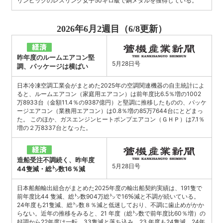
リンピックのレスリング女子50キロ級で銅メダルを獲得している。
2026年6月2週目（6/8更新）
昨年度のルームエアコン堅
5月28日号
調、パッケージは横ばい
日本冷凍空調工業会がまとめた2025年の空調関連機器の自主統計によ
ると、ルームエアコン（家庭用エアコン）は前年度比6.5％増の1002
万8933台（金額11.4％の9387億円）と堅調に推移したものの、パッケ
ージエアコン（業務用エアコン）は0.8％増の85万7644台にとどまっ
た。 このほか、ガスエンジンヒートポンプエアコン（ＧＨＰ）は7.1％
増の２万8337台となった。
造船受注不調続く、昨年度
5月28日号
44隻減・総㌧数16％減
日本船舶輸出組合がまとめた2025年度の輸出船契約実績は、191隻で
前年度比44 隻減、総㌧数904万総㌧で16％減と不調が続いている。
24年度も21隻減、総㌧数８％減と低迷しており、不調に歯止めがかか
らない。近年の推移をみると、21 年度（総㌧数で前年度比60％増）の
好調から22年度は一転、33隻減と落ち込み、23 年度も24隻減、24年