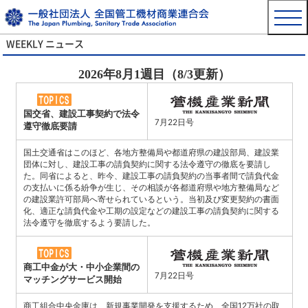
WEEKLY ニュース
2026年8月1週目（8/3更新）
国交省、建設工事契約で法令
7月22日号
遵守徹底要請
国土交通省はこのほど、各地方整備局や都道府県の建設部局、建設業
団体に対し、建設工事の請負契約に関する法令遵守の徹底を要請し
た。同省によると、昨今、建設工事の請負契約の当事者間で請負代金
の支払いに係る紛争が生じ、その相談が各都道府県や地方整備局など
の建設業許可部局へ寄せられているという。当初及び変更契約の書面
化、適正な請負代金や工期の設定などの建設工事の請負契約に関する
法令遵守を徹底するよう要請した。
商工中金が大・中小企業間の
7月22日号
マッチングサービス開始
商工組合中央金庫は、新規事業開発を支援するため、全国12万社の取