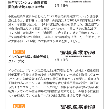
昨年度マンション発売 首都
5月11日号
圏低迷 近畿４年ぶり増加
不動産経済研究所がまとめた 2025 年度の新築分譲マンション発売状
況によると、首都圏（１都３県）の発売は２万1659戸で前年度比2.6％
減と４年連続で減少し、1973年度以降の最少を更新した。東京都下と
神奈川の両エリアは順調に推移したものの、主要エリアの東京23区
（７％減）が低調だった。近畿圏（２府４県）の発売戸数は１万700
戸で前年度比8.2％増加し、４年ぶりに前年度を上回った。主要エリア
の大阪市部（27％増）の大幅増加が全体を押し上げた。
イシグロが大阪の朝倉設備を
5月11日号
グループ化
イシグロは、プレハブ加工管および配管架台製作、給排水・衛生空調
設備工事を手掛ける朝倉設備（大阪府堺市）の全株式を取得しグルー
プ化した。朝倉設備は昭和42年に管工事業者として創業し、現在は加
工難度の高いステンレス・炭素鋼管を含む建築用配管の設計・加工か
ら施工まで手掛けている。イシグロは、朝倉設備の事業領域や高い技
術力・ノウハウが重点戦略の方向性に合致するとし、今後さらに複雑
化・多様化していく顧客ニーズに朝倉設備と連携して取り組む。