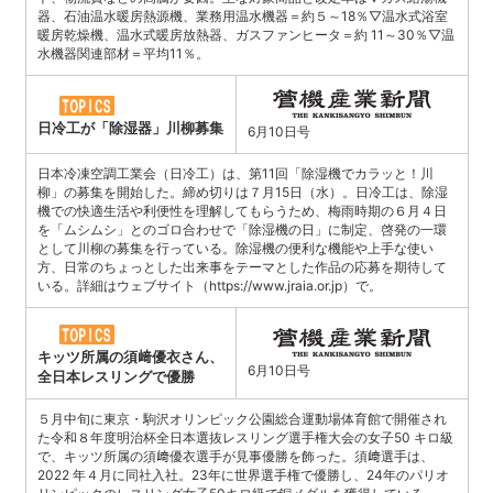
器、石油温水暖房熱源機、業務用温水機器＝約５～18％▽温水式浴室
暖房乾燥機、温水式暖房放熱器、ガスファンヒータ＝約 11～30％▽温
水機器関連部材＝平均11％。
日冷工が「除湿器」川柳募集
6月10日号
日本冷凍空調工業会（日冷工）は、第11回「除湿機でカラッと！川
柳」の募集を開始した。締め切りは７月15日（水）。日冷工は、除湿
機での快適生活や利便性を理解してもらうため、梅雨時期の６月４日
を「ムシムシ」とのゴロ合わせで「除湿機の日」に制定、啓発の一環
として川柳の募集を行っている。除湿機の便利な機能や上手な使い
方、日常のちょっとした出来事をテーマとした作品の応募を期待して
いる。詳細はウェブサイト（https://www.jraia.or.jp）で。
キッツ所属の須﨑優衣さん、
6月10日号
全日本レスリングで優勝
５月中旬に東京・駒沢オリンピック公園総合運動場体育館で開催され
た令和８年度明治杯全日本選抜レスリング選手権大会の女子50 キロ級
で、キッツ所属の須﨑優衣選手が見事優勝を飾った。須﨑選手は、
2022 年４月に同社入社。23年に世界選手権で優勝し、24年のパリオ