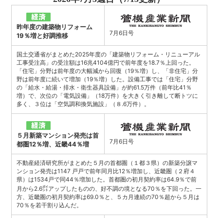
昨年度の建築物リフォーム
7月6日号
19％増と好調推移
国土交通省がまとめた2025年度の「建築物リフォーム・リニューアル
工事受注高」の受注額は16兆4104億円で前年度を18.7％上回った。
「住宅」分野は前年度の大幅減から回復（19％増）し、「非住宅」分
野は前年度に続いて増加（19％増）した。設備工事では「住宅」分野
の「給水・給湯・排水・衛生器具設備」が約61.5万件（前年比41％
増）で、次位の「電気設備」（18万件）を大きく引き離して断トツに
多く、３位は「空気調和換気施設」（８.6万件）。
５月新築マンション発売は首
7月6日号
都圏12％増、近畿44％増
不動産経済研究所がまとめた５月の首都圏（１都３県）の新築分譲マ
ンション発売は1147 戸戸で前年同月比12％増加し、近畿圏（２府４
県）は1534戸で同44％増加した。首都圏の初月契約率は64.9％で前
月から2.6㌽アップしたものの、好不調の境となる70％を下回った。一
方、近畿圏の初月契約率は69.0％と、５カ月連続の70％超から５月は
70％を若干割り込んだ。