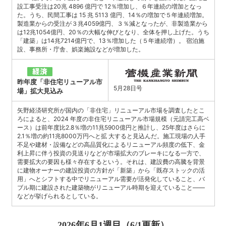
設工事受注は20兆 4896 億円で 12％増加し、６年連続の増加となっ
た。うち、民間工事は 15 兆 5113 億円、14％の増加で５年連続増加。
製造業からの受注が３兆4059億円、３％減となったが、非製造業から
は12兆1054億円、20％の大幅な伸びとなり、全体を押し上げた。うち
「建築」は14兆7214億円で、13％増加した（５年連続増）。 宿泊施
設、事務所・庁舎、娯楽施設などが増加した。
昨年度「非住宅リューアル市
5月28日号
場」拡大見込み
矢野経済研究所が国内の「非住宅」リニューアル市場を調査したとこ
ろによると、2024 年度の非住宅リニューアル市場規模（元請完工高ベ
ース）は前年度比2.8％増の11兆5900億円と推計し、25年度はさらに
2.1％増の約11兆8000万円へと拡 大すると見込んだ。施工現場の人手
不足や建材・設備などの高品質化によるリニューアル頻度の低下、金
利上昇に伴う投資の見送りなどが市場拡大のブレーキになる一方で、
需要拡大の要因も様々存在するという。それは、建設費の高騰を背景
に建物オーナーの建設投資の方針が「新築」から「既存ストックの活
用」へとシフトする中でリニューアル需要が活発化していること、バ
ブル期に建設された建築物がリニューアル時期を迎えていること――
などが挙げられるとしている。
2026年6月1週目（6/1更新）