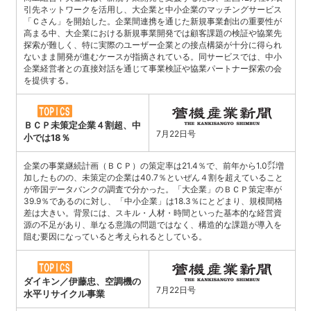
引先ネットワークを活用し、大企業と中小企業のマッチングサービス
「Ｃさん」を開始した。企業間連携を通じた新規事業創出の重要性が
高まる中、大企業における新規事業開発では顧客課題の検証や協業先
探索が難しく、特に実際のユーザー企業との接点構築が十分に得られ
ないまま開発が進むケースが指摘されている。同サービスでは、中小
企業経営者との直接対話を通じて事業検証や協業パートナー探索の会
を提供する。
ＢＣＰ未策定企業４割超、中
7月22日号
小では18％
企業の事業継続計画（ＢＣＰ）の策定率は21.4％で、前年から1.0㌽増
加したものの、未策定の企業は40.7％といぜん４割を超えていること
が帝国データバンクの調査で分かった。「大企業」のＢＣＰ策定率が
39.9％であるのに対し、「中小企業」は18.3％にとどまり、規模間格
差は大きい。背景には、スキル・人材・時間といった基本的な経営資
源の不足があり、単なる意識の問題ではなく、構造的な課題が導入を
阻む要因になっていると考えられるとしている。
ダイキン／伊藤忠、空調機の
7月22日号
水平リサイクル事業