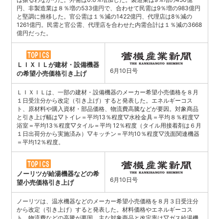
円、非製造業は８％増の533億円で、合わせて民需は9％増の983億円
と堅調に推移した。官公需は１％減の1422億円、代理店は8％減の
1261億円。民需と官公需、代理店を合わせた内需合計は１％減の3668
億円だった。
ＬＩＸＩＬが建材・設備機器
6月10日号
の希望小売価格引き上げ
ＬＩＸＩＬは、一部の建材・設備機器のメーカー希望小売価格を８月
１日受注分から改定（引き上げ）すると発表した。エネルギーコス
ト、原材料や購入資材・部品価格、物流費高騰などが要因。対象商品
と引き上げ幅は▽トイレ＝平均13％程度▽水栓金具＝平均８％程度▽
浴室＝平均13％程度▽タイル＝平均 12％程度（タイル用接着剤は６月
１日出荷分から実施済み）▽キッチン＝平均10％程度▽洗面関連機器
＝平均12％程度。
ノーリツが給湯機器などの希
6月10日号
望小売価格引き上げ
ノーリツは、温水機器などのメーカー希望小売価格を８月３日受注分
から改定（引き上げ）すると発表した。材料価格やエネルギーコス
ト、物流費などの高騰が要因。主な対象商品と改定率は▽ガス給湯機