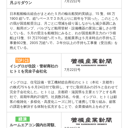
7月22日号
月ぶりダウン
日本船舶輸出組合がまとめた５月の輸出船契約実績は、15 隻、66 万
1900 総㌧で、総㌧ベースで３カ月ぶりに前年を下回った。このところ
の我が国造船受注は、月ごとに増減を繰り返しながらも減少基調にあ
り、舶用ポンプ、バルブなど舶用管材・設備機器の業況に厳しさが増
している。５月の受注を船種別にみると、わが国造船界主力のバラ積
船は13隻、51 万2700総㌧だった。造船業界は５月末時点の手持ち工
事量602隻、2935 万総㌧で、３年分以上の手持ち工事量（受注残）を
抱えている。
イシグロが住設・管材商社の
7月22日号
ヒトミを完全子会社化
イシグロは、住宅設備・管工機材総合商社のヒトミ（本社・京都市）
の株式75％を６月24日付で取得し、すでに取得済みの25％と合わせて
完全子会社化した。ヒトミは、京都府・滋賀県を主要エリアとする商
社で、前期年商約21億円、社員数25名。今後、イシグロ、ヒトミは顧
客の複雑化・多様化・高度化ニーズに対して連携して取り組み、顧客
の課題を解決する体制を拡充することで、企業価値向上をめざす。
ルームエアコン国内出荷額、