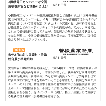
<因幡電工カンパニーが空調
5月11日号
用被覆銅管など価格引き上げ
◇因幡電工カンパニーが空調用被覆銅管など価格引き上げ 因幡電機産
業 因幡電工カンパニーは、６月１日出荷分から被覆銅管ほかカタログ
掲載製品について価格改定（引き上げ）を実施する。原材料価格およ
び物流費などのユーティリティコストの高騰が続いており、同社では
これまで価格維持に努めてきたが、自助努力の限界を超える状況とな
ったと判断し、今回の価格改定に踏み切った。価格改定率は、現行価
格より20％以上アップとなる。
来年2月の名古屋管材・設備
5月11日号
総合展が準備始動
愛知県管工機材商業協同組合は、「第34回管工機材・設備総合展」の
第１回実行委員会を開催し、準備が始動した。委員会では倉地克明総
合展実行委員長（倉地社長）のもと実行委員メンバーが力を合わせて
総合展成功に向け準備を進めていくことを確認した。同展は来年２月
４・５日の２日間、名古屋市千種区の名古屋市中小企業振興会館（吹
上ホール）で開催される。今回は「次世代が輝く未来のために 社会の
信頼と安全を築く」をメインテーマに掲げ、幅広い産業分野で貢献す
る最新の管工機材・設備機器を紹介する。