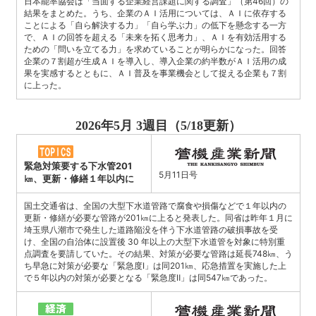
日本能率協会は「当面する企業経営課題に関する調査」（第46回）の
結果をまとめた。うち、企業のＡＩ活用については、ＡＩに依存する
ことによる「自ら解決する力」「自ら学ぶ力」の低下を懸念する一方
で、ＡＩの回答を超える「未来を拓く思考力」、ＡＩを有効活用する
ための「問いを立てる力」を求めていることが明らかになった。回答
企業の７割超が生成ＡＩを導入し、導入企業の約半数がＡＩ活用の成
果を実感するとともに、ＡＩ普及を事業機会として捉える企業も７割
に上った。
2026年5月 3週目（5/18更新）
緊急対策要する下水管201
5月11日号
㎞、更新・修繕１年以内に
国土交通省は、全国の大型下水道管路で腐食や損傷などで１年以内の
更新・修繕が必要な管路が201㎞に上ると発表した。同省は昨年１月に
埼玉県八潮市で発生した道路陥没を伴う下水道管路の破損事故を受
け、全国の自治体に設置後 30 年以上の大型下水道管を対象に特別重
点調査を要請していた。その結果、対策が必要な管路は延長748㎞、う
ち早急に対策が必要な「緊急度Ⅰ」は同201㎞、応急措置を実施した上
で５年以内の対策が必要となる「緊急度Ⅱ」は同547㎞であった。