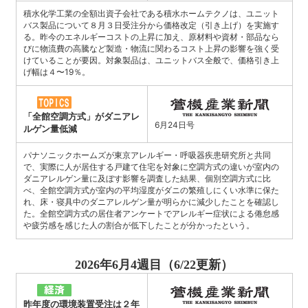
積水化学工業の全額出資子会社である積水ホームテクノは、ユニット
バス製品について８月３日受注分から価格改定（引き上げ）を実施す
る。昨今のエネルギーコストの上昇に加え、原材料や資材・部品なら
びに物流費の高騰など製造・物流に関わるコスト上昇の影響を強く受
けていることが要因。対象製品は、ユニットバス全般で、価格引き上
げ幅は４〜19％。
「全館空調方式」がダニアレ
6月24日号
ルゲン量低減
パナソニックホームズが東京アレルギー・呼吸器疾患研究所と共同
で、実際に人が居住する戸建て住宅を対象に空調方式の違いが室内の
ダニアレルゲン量に及ぼす影響を調査した結果、個別空調方式に比
べ、全館空調方式が室内の平均湿度がダニの繁殖しにくい水準に保た
れ、床・寝具中のダニアレルゲン量が明らかに減少したことを確認し
た。全館空調方式の居住者アンケートでアレルギー症状による倦怠感
や疲労感を感じた人の割合が低下したことが分かったという。
2026年6月4週目（6/22更新）
昨年度の環境装置受注は２年