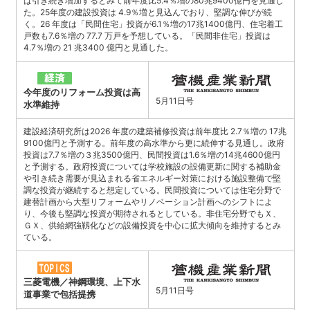
は引き続き増加するとみて前年度比5.4％増の80兆9400億円を見通し
た。25年度の建設投資は 4.9％増と見込んでおり、堅調な伸びが続
く。26 年度は「民間住宅」投資が6.1％増の17兆1400億円、住宅着工
戸数も7.6％増の 77.7 万戸を予想している。「民間非住宅」投資は
4.7％増の 21 兆3400 億円と見通した。
今年度のリフォーム投資は高
5月11日号
水準維持
建設経済研究所は2026 年度の建築補修投資は前年度比 2.7％増の 17兆
9100億円と予測する。前年度の高水準から更に続伸する見通し。政府
投資は7.7％増の３兆3500億円、民間投資は1.6％増の14兆4600億円
と予測する。政府投資については学校施設の設備更新に関する補助金
や引き続き需要が見込まれる省エネルギー対策における施設整備で堅
調な投資が継続すると想定している。民間投資については住宅分野で
建替計画から大型リフォームやリノベーション計画へのシフトによ
り、今後も堅調な投資が期待されるとしている。非住宅分野でもＸ、
ＧＸ、供給網強靱化などの設備投資を中心に拡大傾向を維持するとみ
ている。
三菱電機／神鋼環境、上下水
5月11日号
道事業で包括提携