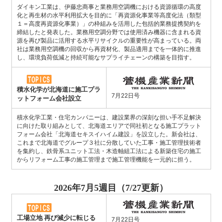
ダイキン工業は、伊藤忠商事と業務用空調機における資源循環の高度
化と再生材の水平利用拡大を目的に「再資源化事業等高度化法（類型
１＝高度再資源化事業）」の枠組みを活用した包括的業務提携契約を
締結したと発表した。業務用空調分野では使用済み機器に含まれる資
源を再び製品に活用する水平リサイクルの重要性が高まっている。両
社は業務用空調機の回収から再資材化、製品適用までを一体的に推進
し、環境負荷低減と持続可能なサプライチェーンの構築を目指す。
積水化学が北海道に施工プラ
7月22日号
ットフォーム会社設立
積水化学工業・住宅カンパニーは、建設業界の深刻な担い手不足解決
に向けた取り組みとして、北海道エリアで同社初となる施工プラット
フォーム会社「北海道セキスイハイム建設」を設立した。新会社は、
これまで北海道でグループ３社に分散していた工事・施工管理技術者
を集約し、鉄骨系ユニット工法・木造軸組工法による新築住宅の施工
からリフォーム工事の施工管理まで施工管理機能を一元的に担う。
2026年7月5週目（7/27更新）
工場立地 再び減少に転じる
7月22日号