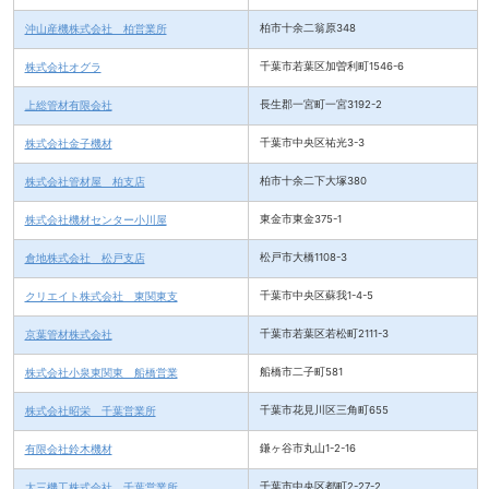
沖山産機株式会社 柏営業所
柏市十余二翁原348
株式会社オグラ
千葉市若葉区加曽利町1546-6
上総管材有限会社
長生郡一宮町一宮3192-2
株式会社金子機材
千葉市中央区祐光3-3
株式会社管材屋 柏支店
柏市十余二下大塚380
株式会社機材センター小川屋
東金市東金375-1
倉地株式会社 松戸支店
松戸市大橋1108-3
クリエイト株式会社 東関東支
千葉市中央区蘇我1-4-5
京葉管材株式会社
千葉市若葉区若松町2111-3
株式会社小泉東関東 船橋営業
船橋市二子町581
株式会社昭栄 千葉営業所
千葉市花見川区三角町655
有限会社鈴木機材
鎌ヶ谷市丸山1-2-16
太三機工株式会社 千葉営業所
千葉市中央区都町2-27-2