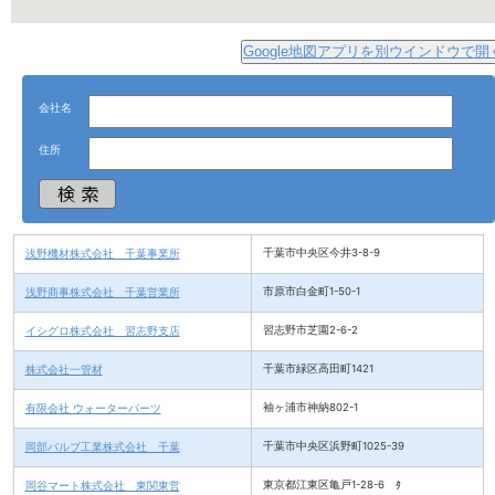
Google地図アプリを別ウインドウで開
会社名
住所
浅野機材株式会社 千葉事業所
千葉市中央区今井3-8-9
浅野商事株式会社 千葉営業所
市原市白金町1-50-1
イシグロ株式会社 習志野支店
習志野市芝園2-6-2
株式会社一管材
千葉市緑区高田町1421
有限会社 ウォーターパーツ
袖ヶ浦市神納802-1
岡部バルブ工業株式会社 千葉
千葉市中央区浜野町1025-39
岡谷マート株式会社 東関東営
東京都江東区亀戸1-28-6 ﾀ