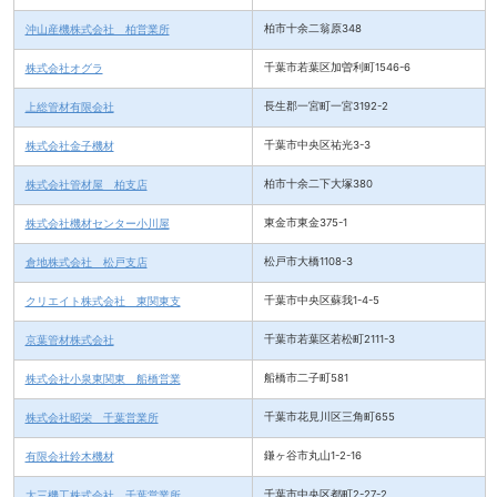
沖山産機株式会社 柏営業所
柏市十余二翁原348
株式会社オグラ
千葉市若葉区加曽利町1546-6
上総管材有限会社
長生郡一宮町一宮3192-2
株式会社金子機材
千葉市中央区祐光3-3
株式会社管材屋 柏支店
柏市十余二下大塚380
株式会社機材センター小川屋
東金市東金375-1
倉地株式会社 松戸支店
松戸市大橋1108-3
クリエイト株式会社 東関東支
千葉市中央区蘇我1-4-5
京葉管材株式会社
千葉市若葉区若松町2111-3
株式会社小泉東関東 船橋営業
船橋市二子町581
株式会社昭栄 千葉営業所
千葉市花見川区三角町655
有限会社鈴木機材
鎌ヶ谷市丸山1-2-16
太三機工株式会社 千葉営業所
千葉市中央区都町2-27-2