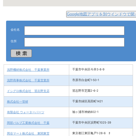
Google地図アプリを別ウインドウで開
会社名
住所
浅野機材株式会社 千葉事業所
千葉市中央区今井3-8-9
浅野商事株式会社 千葉営業所
市原市白金町1-50-1
イシグロ株式会社 習志野支店
習志野市芝園2-6-2
株式会社一管材
千葉市緑区高田町1421
有限会社 ウォーターパーツ
袖ヶ浦市神納802-1
岡部バルブ工業株式会社 千葉
千葉市中央区浜野町1025-39
岡谷マート株式会社 東関東営
東京都江東区亀戸1-28-6 ﾀ