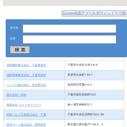
Google地図アプリを別ウインドウで開
会社名
住所
浅野機材株式会社 千葉事業所
千葉市中央区今井3-8-9
浅野商事株式会社 千葉営業所
市原市白金町1-50-1
イシグロ株式会社 習志野支店
習志野市芝園2-6-2
株式会社一管材
千葉市緑区高田町1421
有限会社 ウォーターパーツ
袖ヶ浦市神納802-1
岡部バルブ工業株式会社 千葉
千葉市中央区浜野町1025-39
岡谷マート株式会社 東関東営
東京都江東区亀戸1-28-6 ﾀ