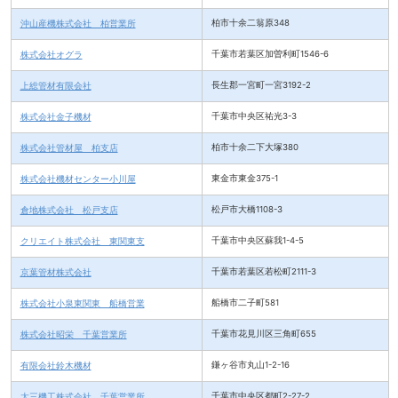
沖山産機株式会社 柏営業所
柏市十余二翁原348
株式会社オグラ
千葉市若葉区加曽利町1546-6
上総管材有限会社
長生郡一宮町一宮3192-2
株式会社金子機材
千葉市中央区祐光3-3
株式会社管材屋 柏支店
柏市十余二下大塚380
株式会社機材センター小川屋
東金市東金375-1
倉地株式会社 松戸支店
松戸市大橋1108-3
クリエイト株式会社 東関東支
千葉市中央区蘇我1-4-5
京葉管材株式会社
千葉市若葉区若松町2111-3
株式会社小泉東関東 船橋営業
船橋市二子町581
株式会社昭栄 千葉営業所
千葉市花見川区三角町655
有限会社鈴木機材
鎌ヶ谷市丸山1-2-16
太三機工株式会社 千葉営業所
千葉市中央区都町2-27-2