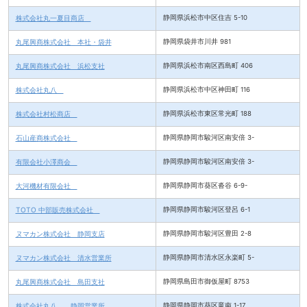
株式会社丸一夏目商店
静岡県浜松市中区住吉 5-10
丸尾興商株式会社 本社・袋井
静岡県袋井市川井 981
丸尾興商株式会社 浜松支社
静岡県浜松市南区西島町 406
株式会社丸八
静岡県浜松市中区神田町 116
株式会社村松商店
静岡県浜松市東区常光町 188
石山産商株式会社
静岡県静岡市駿河区南安倍 3-
有限会社小澤商会
静岡県静岡市駿河区南安倍 3-
大河機材有限会社
静岡県静岡市葵区沓谷 6-9-
TOTO 中部販売株式会社
静岡県静岡市駿河区登呂 6-1
ヌマカン株式会社 静岡支店
静岡県静岡市駿河区豊田 2-8
ヌマカン株式会社 清水営業所
静岡県静岡市清水区永楽町 5-
丸尾興商株式会社 島田支社
静岡県島田市御仮屋町 8753
株式会社丸八 静岡営業所
静岡県静岡市葵区竜南 1-17