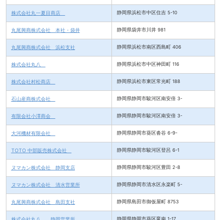
株式会社丸一夏目商店
静岡県浜松市中区住吉 5-10
丸尾興商株式会社 本社・袋井
静岡県袋井市川井 981
丸尾興商株式会社 浜松支社
静岡県浜松市南区西島町 406
株式会社丸八
静岡県浜松市中区神田町 116
株式会社村松商店
静岡県浜松市東区常光町 188
石山産商株式会社
静岡県静岡市駿河区南安倍 3-
有限会社小澤商会
静岡県静岡市駿河区南安倍 3-
大河機材有限会社
静岡県静岡市葵区沓谷 6-9-
TOTO 中部販売株式会社
静岡県静岡市駿河区登呂 6-1
ヌマカン株式会社 静岡支店
静岡県静岡市駿河区豊田 2-8
ヌマカン株式会社 清水営業所
静岡県静岡市清水区永楽町 5-
丸尾興商株式会社 島田支社
静岡県島田市御仮屋町 8753
株式会社丸八 静岡営業所
静岡県静岡市葵区竜南 1-17