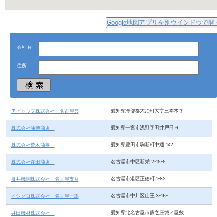
Google地図アプリを別ウインドウで開
会社名
住所
アビトップ株式会社 名古屋営
愛知県海部郡大治町大字三本木字
株式会社油傳商店
愛知県一宮市浅野字田井戸田 6
株式会社荒木商事
愛知県豊田市駒新町中通 142
株式会社在田商店
名古屋市中区新栄 2-15-5
粟井機鋼株式会社 名古屋支店
名古屋市港区正徳町 1-82
イシグロ株式会社 名古屋一課
名古屋市中川区山王 3-16-
井田機材株式会社
愛知県北名古屋市熊之庄城ノ屋敷