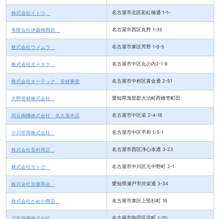
株式会社イトウ
名古屋市北区彩紅橋通 1-1-
有限会社伊藤柳商店
名古屋市西区丸野 1-35
株式会社ウメムラ
名古屋市東区芳野 1-9-5
株式会社オータケ
名古屋市中区丸の内2-1-8
株式会社オーテック 管材事業
名古屋市中村区黄金通 2-51
大野管材株式会社
愛知県海部郡大治町西條壱町田
岡谷鋼機株式会社 名古屋本店
名古屋市中区栄 2-4-18
小川管商株式会社
名古屋市中区平和 1-5-1
株式会社長村商店
名古屋市西区浄心本通 3-23
株式会社カトウ
名古屋市中川区元中野町 2-1
株式会社加藤商会
愛知県瀬戸市共栄通 3-34
株式会社かめや商店
名古屋市東区上堅杉町 16
川島商事株式会社
名古屋市熱田区花町 1-20