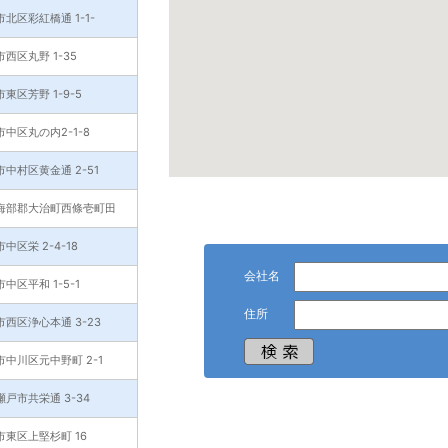
北区彩紅橋通 1-1-
西区丸野 1-35
東区芳野 1-9-5
中区丸の内2-1-8
中村区黄金通 2-51
海部郡大治町西條壱町田
中区栄 2-4-18
会社名
中区平和 1-5-1
住所
西区浄心本通 3-23
中川区元中野町 2-1
戸市共栄通 3-34
東区上堅杉町 16