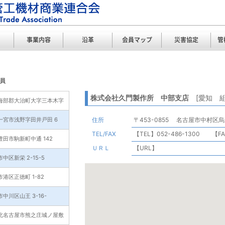
事業内容
沿革
会員マップ
災害協定
管
員
株式会社久門製作所 中部支店
[愛知 組
海部郡大治町大字三本木字
一宮市浅野字田井戸田 6
住所
〒453-0855 名古屋市中村区烏森
TEL/FAX
【TEL】052-486-1300 【FAX
田市駒新町中通 142
ＵＲＬ
【URL】
中区新栄 2-15-5
港区正徳町 1-82
中川区山王 3-16-
北名古屋市熊之庄城ノ屋敷