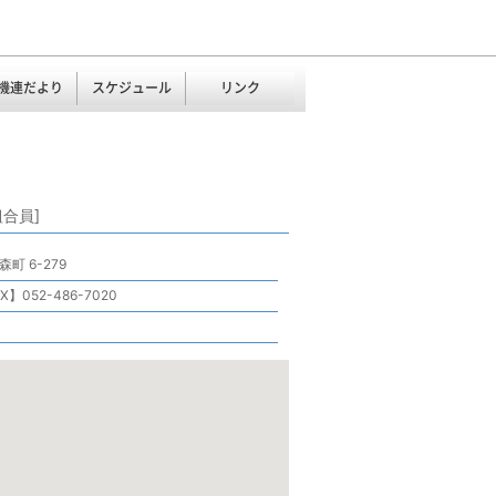
機連だより
スケジュール
リンク
合員]
町 6-279
】052-486-7020