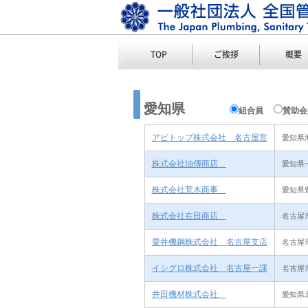
TOP
ご挨拶
概要
愛知県
組合員
賛助会
アビトップ株式会社 名古屋営
愛知県
株式会社油傳商店
愛知県
株式会社荒木商事
愛知県豊
株式会社在田商店
名古屋市
粟井機鋼株式会社 名古屋支店
名古屋市
イシグロ株式会社 名古屋一課
名古屋市
井田機材株式会社
愛知県