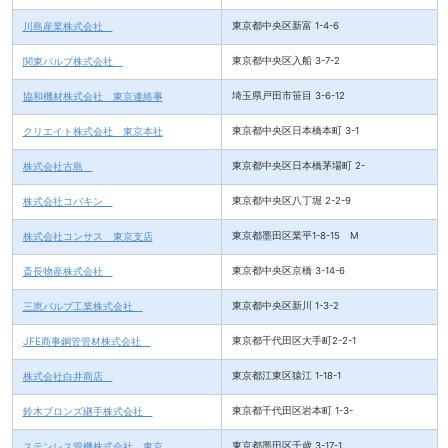
川島産業株式会社
東京都中央区新富 1-4-6
関東バルブ株式会社
東京都中央区入船 3-7-2
協和機材株式会社 東京連絡事
埼玉県戸田市笹目 3-6-12
クリエイト株式会社 東京本社
東京都中央区日本橋本町 3-1
株式会社古島
東京都中央区日本橋茅場町 2-
株式会社コバキン
東京都中央区八丁堀 2-2-9
株式会社コンサス 東京支店
東京都墨田区業平1-8-15 M
斎長物産株式会社
東京都中央区京橋 3-14-6
三恵バルブ工業株式会社
東京都中央区新川 1-3-2
JFE商事鋼管管材株式会社
東京都千代田区大手町2-2-1
株式会社白井商店
東京都江東区猿江 1-18-1
鈴木ブロンズ継手株式会社
東京都千代田区岩本町 1-3-
ステンレス管機株式会社 東京
東京都墨田区千歳 3-17-1