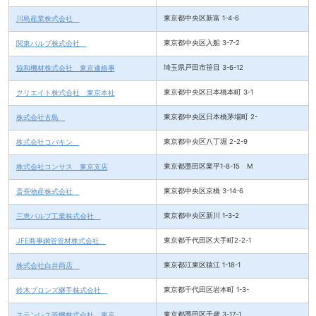
川島産業株式会社
東京都中央区新富 1-4-6
関東バルブ株式会社
東京都中央区入船 3-7-2
協和機材株式会社 東京連絡事
埼玉県戸田市笹目 3-6-12
クリエイト株式会社 東京本社
東京都中央区日本橋本町 3-1
株式会社古島
東京都中央区日本橋茅場町 2-
株式会社コバキン
東京都中央区八丁堀 2-2-9
株式会社コンサス 東京支店
東京都墨田区業平1-8-15 M
斎長物産株式会社
東京都中央区京橋 3-14-6
三恵バルブ工業株式会社
東京都中央区新川 1-3-2
JFE商事鋼管管材株式会社
東京都千代田区大手町2-2-1
株式会社白井商店
東京都江東区猿江 1-18-1
鈴木ブロンズ継手株式会社
東京都千代田区岩本町 1-3-
ステンレス管機株式会社 東京
東京都墨田区千歳 3-17-1