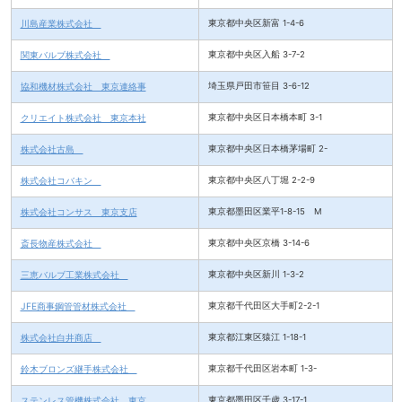
川島産業株式会社
東京都中央区新富 1-4-6
関東バルブ株式会社
東京都中央区入船 3-7-2
協和機材株式会社 東京連絡事
埼玉県戸田市笹目 3-6-12
クリエイト株式会社 東京本社
東京都中央区日本橋本町 3-1
株式会社古島
東京都中央区日本橋茅場町 2-
株式会社コバキン
東京都中央区八丁堀 2-2-9
株式会社コンサス 東京支店
東京都墨田区業平1-8-15 M
斎長物産株式会社
東京都中央区京橋 3-14-6
三恵バルブ工業株式会社
東京都中央区新川 1-3-2
JFE商事鋼管管材株式会社
東京都千代田区大手町2-2-1
株式会社白井商店
東京都江東区猿江 1-18-1
鈴木ブロンズ継手株式会社
東京都千代田区岩本町 1-3-
ステンレス管機株式会社 東京
東京都墨田区千歳 3-17-1